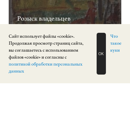
Розыск владельцев
произведений
Cайт использует файлы «cookie».
Что
Продолжая просмотр страниц сайта,
такое
вы соглашаетесь с использованием
куки
OK
файлов «cookie» и согласны с
ЗАПИСАТЬСЯ
политикой обработки персональных
НА ЭКСКУРСИЮ
0+
О Н Л А Й Н
данных