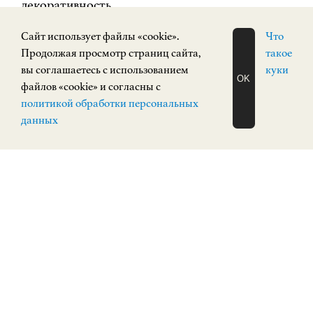
декоративность.
Для посетителей выставка будет работать в
Cайт использует файлы «cookie».
Что
НГХМ|ИСКУССТВО XX ВЕКА (площадь
Продолжая просмотр страниц сайта,
такое
Минина и Пожарского, 2/2) с 20 июля 2024 года
вы соглашаетесь с использованием
куки
OK
по 3 сентября 2024 года .
файлов «cookie» и согласны с
ЗАПИСАТЬСЯ
политикой обработки персональных
НА ЭКСКУРСИЮ
О Н Л А Й Н
данных
Галерея