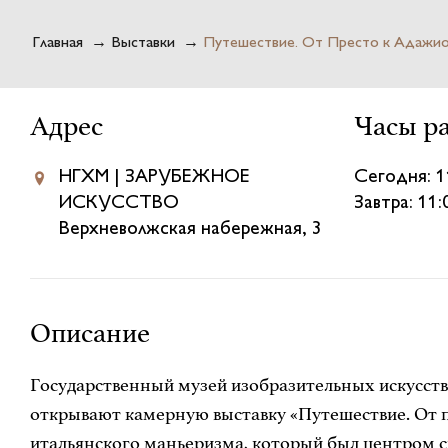
Главная
→
Выставки
→
Путешествие. От Престо к Адажи
Адрес
Часы р
НГХМ | ЗАРУБЕЖНОЕ
Сегодня: 1
ИСКУССТВО
Завтра: 11
Верхневолжская набережная, 3
Описание
Государственный музей изобразительных искусст
открывают камерную выставку «Путешествие. От п
итальянского маньеризма, который был центром св