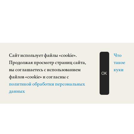
Cайт использует файлы «cookie».
Что
Продолжая просмотр страниц сайта,
такое
вы соглашаетесь с использованием
куки
OK
файлов «cookie» и согласны с
ЗАПИСАТЬСЯ
политикой обработки персональных
НА ЭКСКУРСИЮ
О Н Л А Й Н
данных