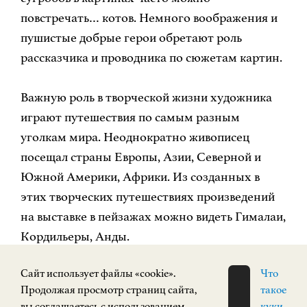
повстречать… котов. Немного воображения и
пушистые добрые герои обретают роль
рассказчика и проводника по сюжетам картин.
Важную роль в творческой жизни художника
играют путешествия по самым разным
уголкам мира. Неоднократно живописец
посещал страны Европы, Азии, Северной и
Южной Америки, Африки. Из созданных в
этих творческих путешествиях произведений
на выставке в пейзажах можно видеть Гималаи,
Кордильеры, Анды.
Cайт использует файлы «cookie».
Что
Для посетителей выставка будет работать с 22
Продолжая просмотр страниц сайта,
такое
марта по 20 апреля 2025.
вы соглашаетесь с использованием
куки