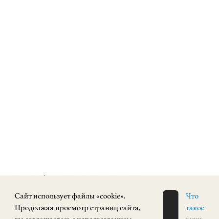
НГХМ | ЗАРУБЕЖНОЕ ИСКУССТВО
(Верхневолжская набережная, дом 3)
Cайт использует файлы «cookie».
Что
Вт.-Ср. с 10.00 до 18.00,
Продолжая просмотр страниц сайта,
такое