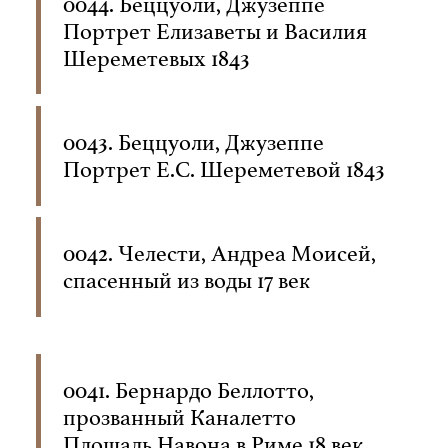
0044. Беццуоли, Джузеппе
Портрет Елизаветы и Василия
Шереметевых 1843
0043. Беццуоли, Джузеппе
Портрет Е.С. Шереметевой 1843
0042. Челести, Андреа Моисей,
спасенный из воды 17 век
0041. Бернардо Беллотто,
прозванный Каналетто
Площадь Навона в Риме 18 век