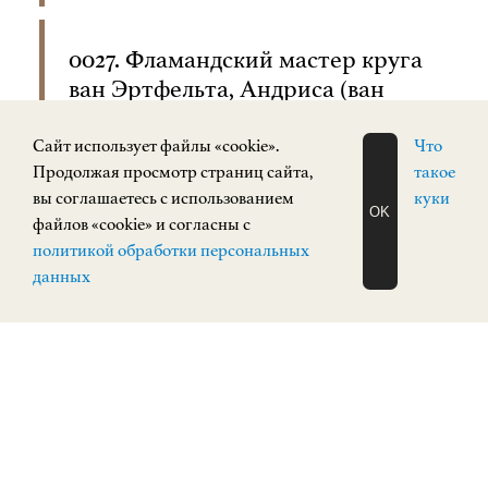
0027. Фламандский мастер круга
ван Эртфельта, Андриса (ван
Платтенберг, Маттейс_)
Трехмачтовый парусник в бурю
Cайт использует файлы «cookie».
Что
Продолжая просмотр страниц сайта,
такое
17 век
вы соглашаетесь с использованием
куки
OK
файлов «cookie» и согласны с
ЗАПИСАТЬСЯ
политикой обработки персональных
НА ЭКСКУРСИЮ
О Н Л А Й Н
данных
0026. Бален, Хендрик ван,
Брейгель, Ян Старший
Аллегория воздуха 17 век
0025. Венне, Адриан Питер ван
де (ван де Веннен, псевдо ван де