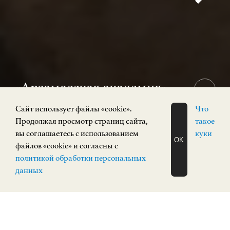
«Арзамасская академия»
12+
Cайт использует файлы «cookie».
Что
31 июля 2026 — 15 ноября 2026
Продолжая просмотр страниц сайта,
такое
Выставка
вы соглашаетесь с использованием
куки
OK
Кремль, корпус 3
файлов «cookie» и согласны с
ЗАПИСАТЬСЯ
политикой обработки персональных
НА ЭКСКУРСИЮ
О Н Л А Й Н
данных
Здания