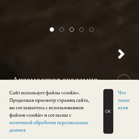
«Арзамасская академия»
12+
Cайт использует файлы «cookie».
Что
31 июля 2026 — 15 ноября 2026
Продолжая просмотр страниц сайта,
такое
Выставка
вы соглашаетесь с использованием
куки
OK
Кремль, корпус 3
файлов «cookie» и согласны с
ЗАПИСАТЬСЯ
политикой обработки персональных
НА ЭКСКУРСИЮ
О Н Л А Й Н
данных