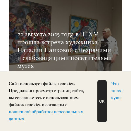
22 августа 2025 года в НГХМ
прошла встреча художника
Наталии Панковой с незрячими
и слабовидящими посетителями
музея
ИСКУССТВО XX ВЕКА
Cайт использует файлы «cookie».
Что
Площадь Минина и Пожарского, 2/2
Продолжая просмотр страниц сайта,
такое
вы соглашаетесь с использованием
куки
OK
файлов «cookie» и согласны с
ЗАПИСАТЬСЯ
политикой обработки персональных
0+
НА ЭКСКУРСИЮ
О Н Л А Й Н
данных