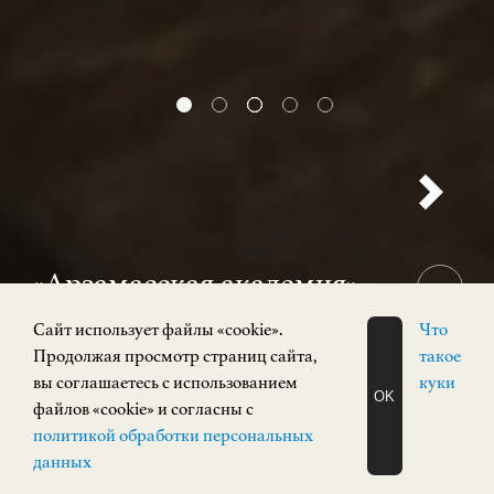
«Арзамасская академия»
12+
Cайт использует файлы «cookie».
Что
31 июля 2026 — 15 ноября 2026
Продолжая просмотр страниц сайта,
такое
Выставка
вы соглашаетесь с использованием
куки
OK
Кремль, корпус 3
файлов «cookie» и согласны с
ЗАПИСАТЬСЯ
политикой обработки персональных
НА ЭКСКУРСИЮ
О Н Л А Й Н
данных