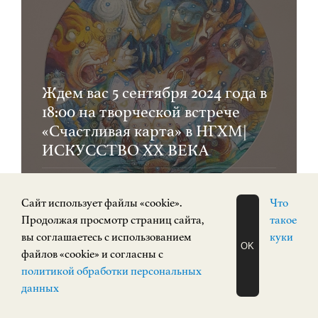
Ждем вас 5 сентября 2024 года в
18:00 на творческой встрече
«Счастливая карта» в НГХМ|
ИСКУССТВО XX ВЕКА
ИСКУССТВО XX ВЕКА
Площадь Минина и Пожарского, 2/2
Cайт использует файлы «cookie».
Что
Продолжая просмотр страниц сайта,
такое
вы соглашаетесь с использованием
куки
OK
файлов «cookie» и согласны с
ЗАПИСАТЬСЯ
0+
политикой обработки персональных
НА ЭКСКУРСИЮ
О Н Л А Й Н
данных