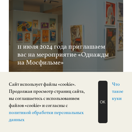
11 июля 2024 года приглашаем
вас на мероприятие «Однажды
на Мосфильме»
ИСКУССТВО XX ВЕКА
Площадь Минина и Пожарского, 2/2
Cайт использует файлы «cookie».
Что
Продолжая просмотр страниц сайта,
такое
вы соглашаетесь с использованием
куки
OK
файлов «cookie» и согласны с
ЗАПИСАТЬСЯ
0+
политикой обработки персональных
НА ЭКСКУРСИЮ
О Н Л А Й Н
данных