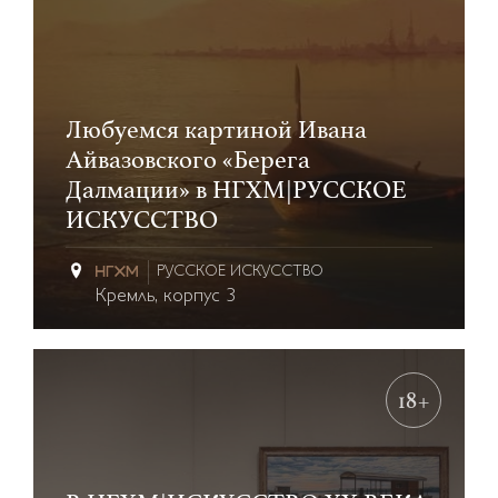
Любуемся картиной Ивана
Айвазовского «Берега
Далмации» в НГХМ|РУССКОЕ
ИСКУССТВО
РУССКОЕ ИСКУССТВО
Кремль, корпус 3
18+